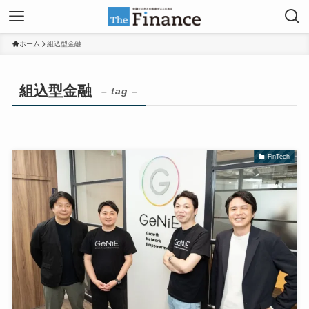
ホーム
組込型金融
組込型金融
– tag –
FinTech