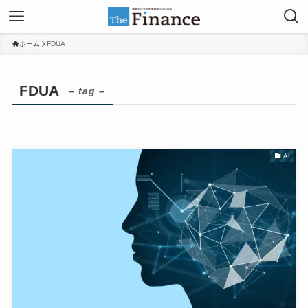
ホーム
FDUA
FDUA
– tag –
AI