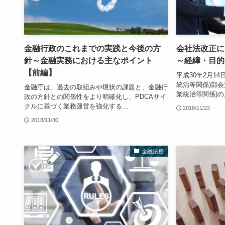
金融行政のこれまでの実践と今後の方
会社法改正に
針～金融実務における主なポイント
～経緯・目的
【前編】
平成30年2月1
統治等関係)部会
金融庁は、過去の取組みや現状の課題と、金融行
業統治等関係)
政の方針との関係性をより明確化し、PDCAサイ
クルに基づく業務運営を強化する…
2018/11/22
2018/11/30
金融法務