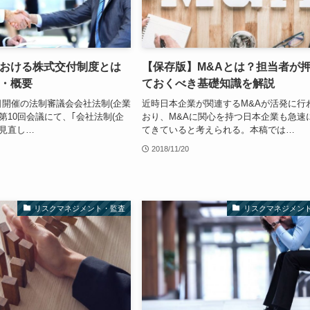
おける株式交付制度とは
【保存版】M&Aとは？担当者が
・概要
ておくべき基礎知識を解説
4日開催の法制審議会会社法制(企業
近時日本企業が関連するM&Aが活発に行
第10回会議にて、｢会社法制(企
おり、M&Aに関心を持つ日本企業も急速
の見直し…
てきていると考えられる。本稿では…
2018/11/20
リスクマネジメント・監査
リスクマネジメン