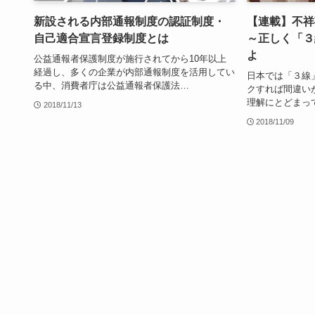
新設される内部通報制度の認証制度・
【連載】不祥
自己適合宣言登録制度とは
～正しく「３
よ
公益通報者保護制度が施行されてから10年以上
経過し、多くの企業が内部通報制度を活用してい
日本では「３線
る中、消費者庁は公益通報者保護法…
クすれば間違い
理解にとどまっ
2018/11/13
2018/11/09