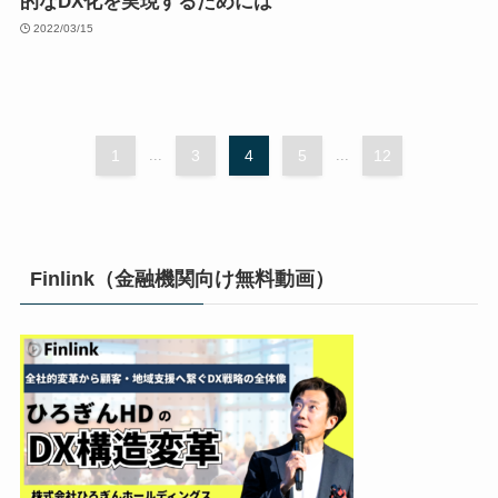
的なDX化を実現するためには
2022/03/15
1
...
3
4
5
...
12
Finlink（金融機関向け無料動画）