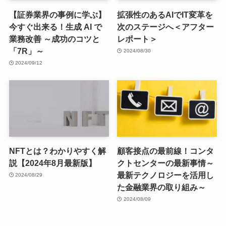
【証券業界の事例に学ぶ】
拡張性のあるAIでIT変革を
今すぐ出来る！生成 AI で
次のステージへ＜アフター
業務改善 ～成功のコツと
レポート＞
「7R」～
2024/08/30
2024/09/12
NFTとは？わかりやすく解
顧客接点の最前線！コンタ
説【2024年8月最新版】
クトセンターの最新事情～
最新テクノロジーを活用し
2024/08/29
た金融業界の取り組み～
2024/08/09