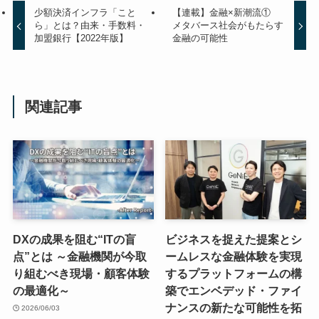
少額決済インフラ「こと
【連載】金融×新潮流①
ら」とは？由来・手数料・
メタバース社会がもたらす
加盟銀行【2022年版】
金融の可能性
関連記事
DXの成果を阻む“ITの盲
ビジネスを捉えた提案とシ
点”とは ～金融機関が今取
ームレスな金融体験を実現
り組むべき現場・顧客体験
するプラットフォームの構
の最適化～
築でエンベデッド・ファイ
ナンスの新たな可能性を拓
2026/06/03