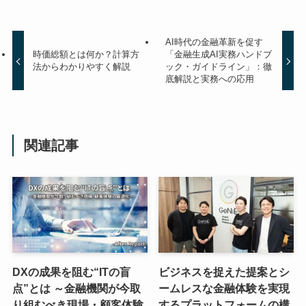
AI時代の金融革新を促す
時価総額とは何か？計算方
「金融生成AI実務ハンドブ
法からわかりやすく解説
ック・ガイドライン」：徹
底解説と実務への応用
関連記事
DXの成果を阻む“ITの盲
ビジネスを捉えた提案とシ
点”とは ～金融機関が今取
ームレスな金融体験を実現
り組むべき現場・顧客体験
するプラットフォームの構