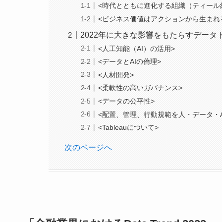
<時代とともに進化する組織（ティール
<ビジネス価値はアクションから生まれ
2022年に大きな影響をもたらすデータ
<人工知能（AI）の活用>
<データとAIの倫理>
<人材開発>
<柔軟性の高いガバナンス>
<データの公平性>
<配置、管理、行動規範を人・データ・A
<Tableauについて>
次のページへ