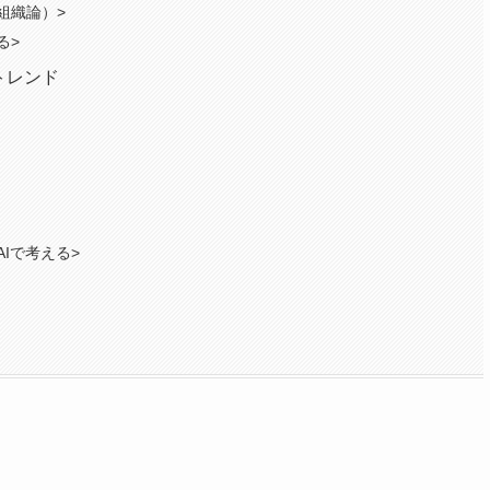
組織論）>
る>
トレンド
Iで考える>