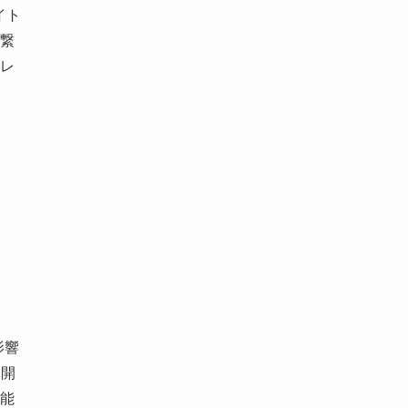
イト
繋
レ
影響
・開
能