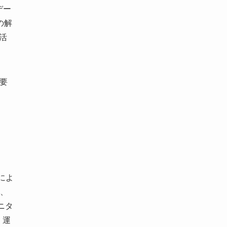
デー
の解
活
要
によ
、
ニタ
、運