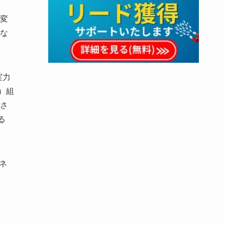
変
な
実力
）組
さ
る
ネ