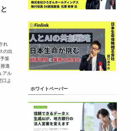
Xと
催され
ルスの出
予算
タ推進
ュアル
窓口よ
ホワイトペーパー