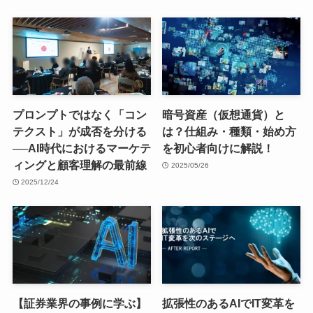
プロンプトではなく「コン
暗号資産（仮想通貨）と
テクスト」が成否を分ける
は？仕組み・種類・始め方
──AI時代におけるマーケテ
を初心者向けに解説！
ィングと顧客理解の最前線
2025/05/26
2025/12/24
【証券業界の事例に学ぶ】
拡張性のあるAIでIT変革を