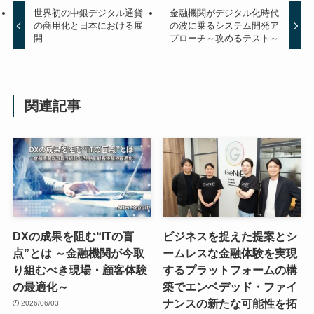
世界初の中銀デジタル通貨
金融機関がデジタル化時代
の商用化と日本における展
の波に乗るシステム開発ア
開
プローチ～攻めるテスト～
関連記事
DXの成果を阻む“ITの盲
ビジネスを捉えた提案とシ
点”とは ～金融機関が今取
ームレスな金融体験を実現
り組むべき現場・顧客体験
するプラットフォームの構
の最適化～
築でエンベデッド・ファイ
ナンスの新たな可能性を拓
2026/06/03