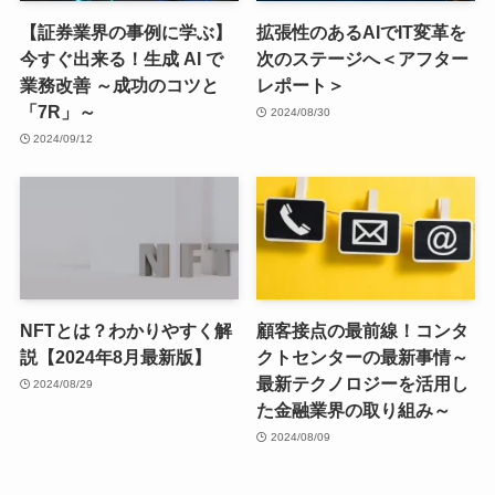
【証券業界の事例に学ぶ】
拡張性のあるAIでIT変革を
今すぐ出来る！生成 AI で
次のステージへ＜アフター
業務改善 ～成功のコツと
レポート＞
「7R」～
2024/08/30
2024/09/12
NFTとは？わかりやすく解
顧客接点の最前線！コンタ
説【2024年8月最新版】
クトセンターの最新事情～
最新テクノロジーを活用し
2024/08/29
た金融業界の取り組み～
2024/08/09