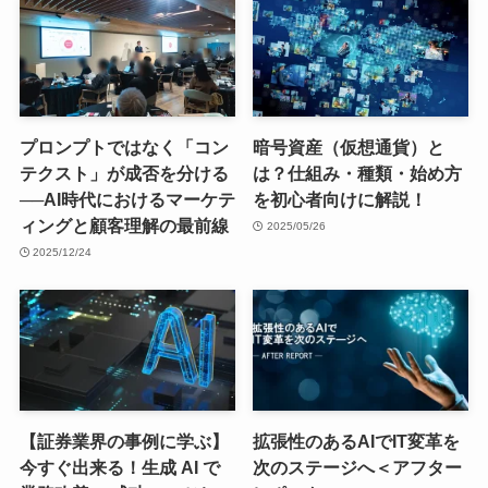
プロンプトではなく「コン
暗号資産（仮想通貨）と
テクスト」が成否を分ける
は？仕組み・種類・始め方
──AI時代におけるマーケテ
を初心者向けに解説！
ィングと顧客理解の最前線
2025/05/26
2025/12/24
【証券業界の事例に学ぶ】
拡張性のあるAIでIT変革を
今すぐ出来る！生成 AI で
次のステージへ＜アフター