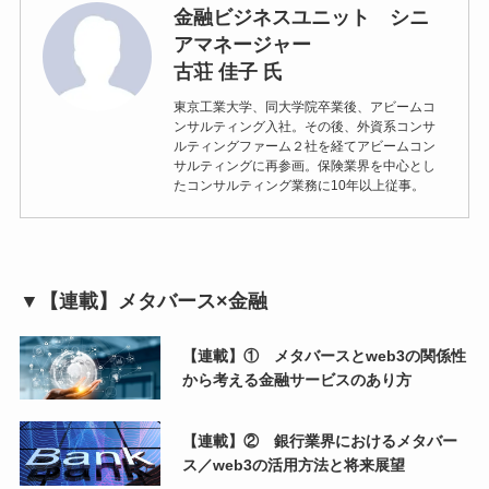
金融ビジネスユニット シニ
アマネージャー
古荘 佳子 氏
東京工業大学、同大学院卒業後、アビームコ
ンサルティング入社。その後、外資系コンサ
ルティングファーム２社を経てアビームコン
サルティングに再参画。保険業界を中心とし
たコンサルティング業務に10年以上従事。
▼【連載】メタバース×金融
【連載】① メタバースとweb3の関係性
から考える金融サービスのあり方
【連載】② 銀行業界におけるメタバー
ス／web3の活用方法と将来展望