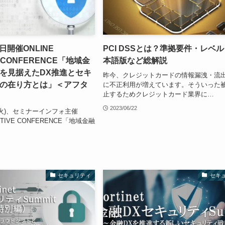
3日開催ONLINE
PCI DSSとは？準拠要件・レベ
E CONFERENCE「地域金
本語版など総解説
を見据えたDX推進とセキ
昨今、クレジットカードの情報漏洩・流
の在り方とは」＜アフタ
に不正利用が増えています。そういった
止するためクレジットカード業界に…
2023/06/22
日(火)、セミナーインフォ主催
CUTIVE CONFERENCE「地域金融
セキュリティ
セキ