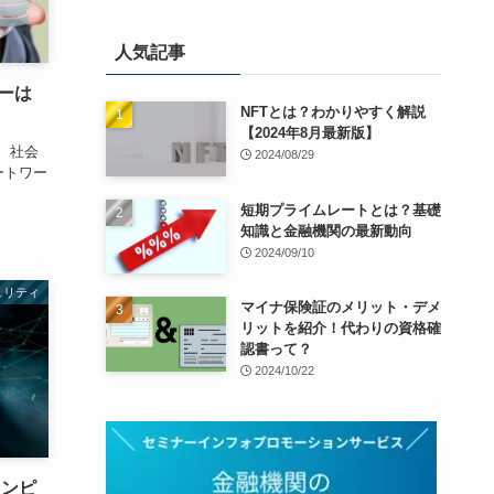
人気記事
ーは
NFTとは？わかりやすく解説
【2024年8月最新版】
、社会
2024/08/29
ートワー
短期プライムレートとは？基礎
知識と金融機関の最新動向
2024/09/10
ュリティ
マイナ保険証のメリット・デメ
リットを紹介！代わりの資格確
認書って？
2024/10/22
リンピ