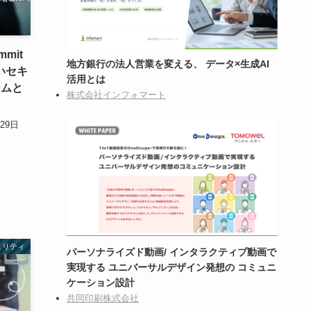
mmit
地方銀行の法人営業を変える、 データ×生成AI
いセキ
活用とは
ームと
株式会社インフォマート
29日
ュリティ
パーソナライズド動画/ インタラクティブ動画で
実現する ユニバーサルデザイン発想の コミュニ
ケーション設計
共同印刷株式会社