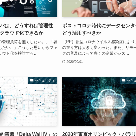
バは、どうすれば管理性
ポストコロナ時代にデータセンタ
クラウド化できるか
どう活用すべきか
の管理負荷を無くしたい。」「容
【PR】新型コロナウイルス感染症により
したい。」こうした思いからファ
の在り方は大きく変わった。また、リモ
ラウド化を検討する…
クの普及によって多くの企業がシス…
2020/09/01
セキュリティ
セキ
習「Delta Wall Ⅳ」の
2020年東京オリンピック・パラ