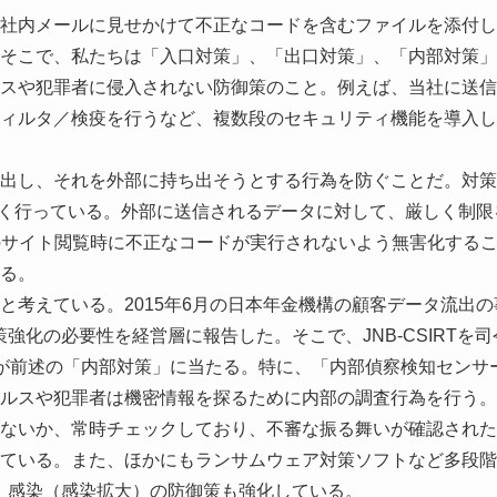
社内メールに見せかけて不正なコードを含むファイルを添付し
そこで、私たちは「入口対策」、「出口対策」、「内部対策」
スや犯罪者に侵入されない防御策のこと。例えば、当社に送信
ィルタ／検疫を行うなど、複数段のセキュリティ機能を導入し
出し、それを外部に持ち出そうとする行為を防ぐことだ。対策
厳しく行っている。外部に送信されるデータに対して、厳しく制限
bサイト閲覧時に不正なコードが実行されないよう無害化する
る。
と考えている。2015年6月の日本年金機構の顧客データ流出の
強化の必要性を経営層に報告した。そこで、JNB-CSIRTを司
が前述の「内部対策」に当たる。特に、「内部偵察検知センサ
ルスや犯罪者は機密情報を探るために内部の調査行為を行う。
ないか、常時チェックしており、不審な振る舞いが確認された
ている。また、ほかにもランサムウェア対策ソフトなど多段階
」感染（感染拡大）の防御策も強化している。