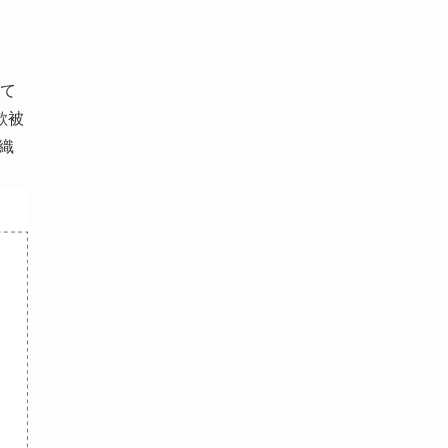
て
欺被
織