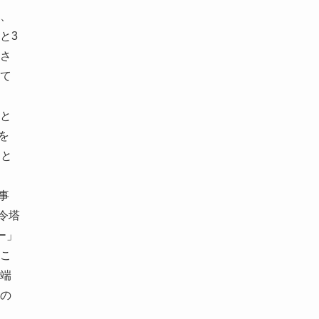
、
と3
さ
て
と
を
こと
事
令塔
ー」
こ
端
の