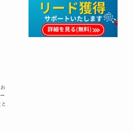
スお
ー
とと