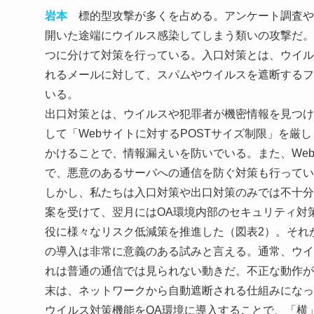
岩本
標的型攻撃が多くを占める。アンケート調査や
開いた途端にウイルス感染してしまう類いの攻撃だ。
つに分けて対策を行っている。入口対策とは、ウイル
れるメールに対して、スパムやウイルスを遮断するフ
いる。
出口対策とは、ウイルスや犯罪者が機密情報を見つけ
して「Webサイトに対するPOSTサイズ制限」を
かけることで、情報漏えいを防いでいる。また、We
で、悪意のあるサーバへの通信を防ぐ対策も行ってい
しかし、私たちは入口対策や出口対策のみでは不十分
案を受けて、翌月にはOA環境内部のセキュリティ対策
役に様々なリスク低減策を推進した（図表2）。それ
の導入は非常に意義のある試みと言える。通常、ウイ
れは普通の通信では見られない動きだ。不正な動作が
末は、ネットワークから自動遮断される仕組みになっ
ウイルス対策機能をOA環境に導入することで、「横