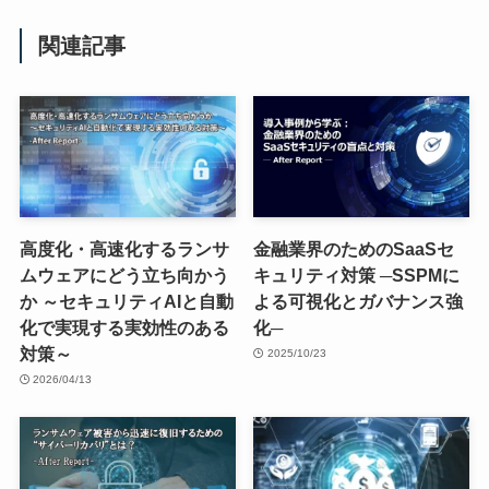
関連記事
高度化・高速化するランサ
金融業界のためのSaaSセ
ムウェアにどう立ち向かう
キュリティ対策 ─SSPMに
か ～セキュリティAIと自動
よる可視化とガバナンス強
化で実現する実効性のある
化─
対策～
2025/10/23
2026/04/13