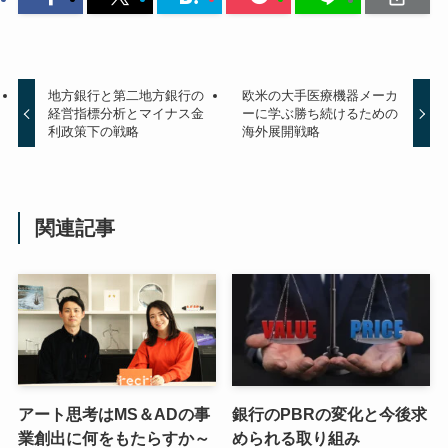
地方銀行と第二地方銀行の
欧米の大手医療機器メーカ
経営指標分析とマイナス金
ーに学ぶ勝ち続けるための
利政策下の戦略
海外展開戦略
関連記事
アート思考はMS＆ADの事
銀行のPBRの変化と今後求
業創出に何をもたらすか～
められる取り組み