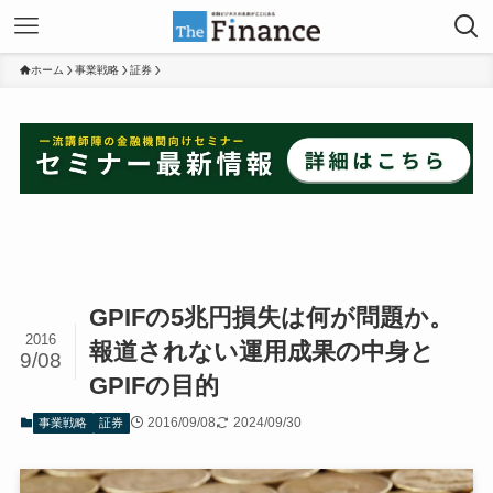
ホーム
事業戦略
証券
GPIFの5兆円損失は何が問題か。
2016
報道されない運用成果の中身と
9/08
GPIFの目的
2016/09/08
2024/09/30
事業戦略
証券