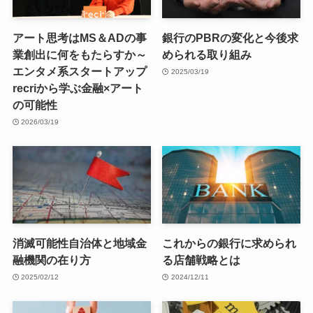
アート思考はMS＆ADの事
銀行のPBRの変化と今後求
業創出に何をもたらすか～
められる取り組み
エンタメ系スタートアップ
2025/03/19
recriから学ぶ金融×アート
の可能性
2026/03/19
消滅可能性自治体と地域金
これからの銀行に求められ
融機関の在り方
る店舗戦略とは
2025/02/12
2024/12/11