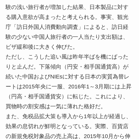
験の浅い旅行者が増加した結果、日本製品に対す
る購入意欲が高まったと考えられる。事実、観光
庁「訪日外国人消費動向調査」によると、訪日経
験の少ない中国人旅行者の一人当たり支出額は、
ビザ緩和後に大きく伸びた。
ただし、こうした追い風は昨年半ばを機にぱった
りと止んだ。下落傾向（円安・相手国通貨高）が
続いた中国およびNIEsに対する日本の実質為替レ
ートは2015年央に一服、2016年1～3月期には上昇
（円高・相手国通貨安）に転じた。これにより、
買物時の割安感は一気に薄れた格好だ。
また、免税品拡大策も導入から1年以上が経過し、
効果の息切れが鮮明となっている。実際、百貨店
の新規免税対象品の売上高は、2015年10月から伸