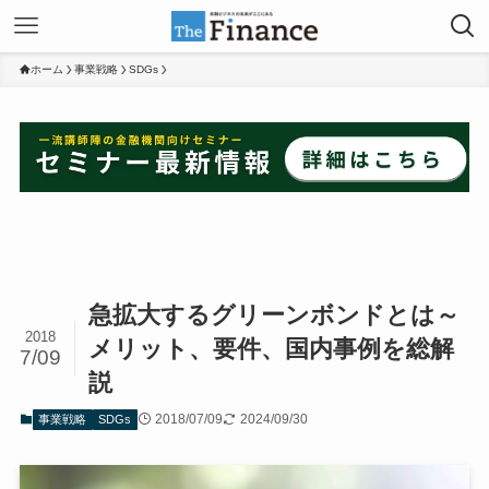
ホーム
事業戦略
SDGs
急拡大するグリーンボンドとは～
2018
メリット、要件、国内事例を総解
7/09
説
2018/07/09
2024/09/30
事業戦略
SDGs