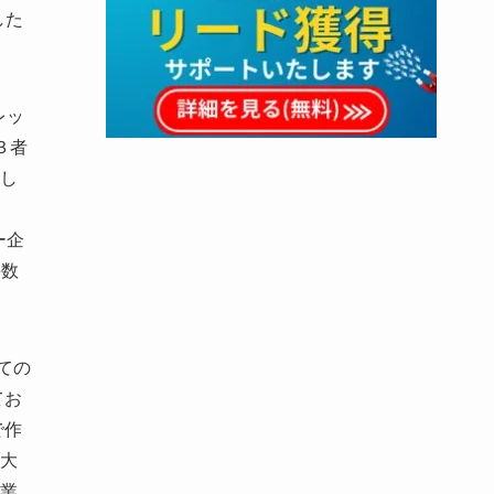
した
レッ
３者
し
ー企
手数
ての
てお
で作
大
業