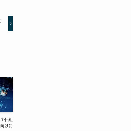
て
は？仕組
者向けに