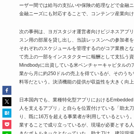
ーザー間では給与の支払いや保険の処理などで金融ニーズが生
金融ニーズにも対応することで、コンテンツ産業向
次の事例は、ヨガスタジオ運営者向けビジネスアプリの
スン用の部屋を貸し出し、当該レッスンへの参加者を
それぞれのスケジュールを管理するのがコア業務とな
て売上の一部をインスタクターに報酬として支払う資
Mindbodyに出資している米ベンチャーキャピタ
業から月に約250ドルの売上を得ているが、そのうち
料等だという。決済機能の提供が収益性を大きく向上
日本国内でも、業種特化型アプリにおけるEmbedded
人を支えるアプリ」と自らを位置付けている「助太刀
り、既に16万を超える事業者が利用しているという
業することで成り立っているが、現場が必要とする人
きなボトルネックとなっていた。助太刀は、建設現場