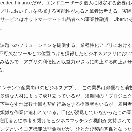
ded Financeだが、エンドユーザーを個人に限定する必要は
ビジネスアプリにおいて力を発揮する可能性があると筆者は考える。実
inance型サービスはネットマーケット出品者への事業性融資、Uberの
。
課題へのソリューションを提供する、業種特化アプリにおける
事業者に不可欠なツールとの位置づけを獲得したビジネスアプリにおい
み込みで、アプリの利便性と収益力がさらに向上する向上させ
る。
などコンテンツ産業向けのビジネスアプリ。この業界は俳優など演
多様な人材によって成り立っているが、短期間の「プロジェク
下手をすれば数十回も契約行為をする従事者もいるが、雇用者
煩雑な作業に追われている。IT化が浸透していなかったこの業
kで、雇用者と従事者を繋げるビジネスマッチング機能が支持されて
ングというコア機能は非金融だが、ひとたび契約関係となった