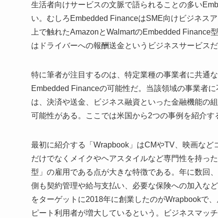
生活者向けサービスの文脈で語られることの多いEmbed
い。むしろEmbedded FinanceはSME向け
上で触れたAmazonとWalmartのEmbedded F
はドライバーへの報酬送金というビジネスサービスだ
特に筆者が注目するのは、特定業種の事業者に共通な
Embedded Financeの可能性だ。当該領域の
は、決済や送金、ビジネス融資といった金融機能の組
可能性がある。ここでは米国から2つの事例を紹介す
最初に紹介する「Wrapbook」はCMやTV、映画
だけでなくメイクやヘアスタイルなど専門性を持った
型」の雇用である点が大きな特徴である。年に数回、
側も契約管理や給与支払い、必要な保険への加入など
をターゲットに2018年に創業したのがWrapboo
ピート利用者が増大しているという。ビジネスマッチ