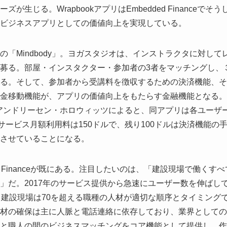
じる。WrapbookアプリはEmbedded Financeでそう
けビジネスアプリとしての価値向上を実現している。
「Mindbody」。ヨガスタジオは、インストラクタに対して
募る。部屋・インスタクター・参加者の3者をマッチングし、
る。そして、参加者から受講料を徴収するための決済機能、そ
金移動機能が、アプリの価値向上をもたらす金融機能となる。
ルのアンドリーセン・ホロウィッツによると、同アプリは各ユーザ
サービス月額利用料は150ドルで、残り100ドルは決済機能の
させていることになる。
 Financeが既にある。注目したいのは、「建設現場で働くすべ
」だ。2017年のサービス提供から急速にユーザー数を伸ばし
。建設現場は70を超える職種の人材が適切な順序とタイミング
材の確保は主に人脈と電話連絡に依存しており、業界としての
と職人の間のビジネスマッチングをコア機能として提供し、作