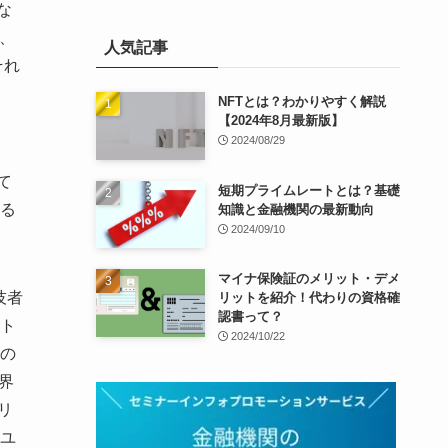
な
際、
人気記事
それ
NFTとは？わかりやすく解説
【2024年8月最新版】
2024/08/29
て
短期プライムレートとは？基礎
る
知識と金融機関の最新動向
2024/09/10
マイナ保険証のメリット・デメ
技者
リットを紹介！代わりの資格確
認書って？
ト
2024/10/22
の
界
リ
ユ