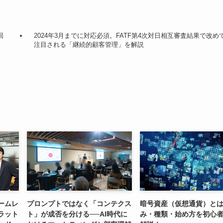
回
2024年3月までに対応必須。FATF第4次対日相互審査結果で改め
注目される「継続的顧客管理」を解説
ームレ
プロンプトではなく「コンテクス
暗号資産（仮想通貨）と
ラット
ト」が成否を分ける──AI時代に
み・種類・始め方を初心