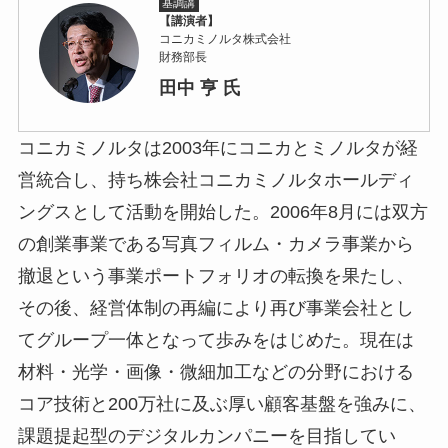
基調講
【講演者】
演
コニカミノルタ株式会社
財務部長
田中 亨 氏
コニカミノルタは2003年にコニカとミノルタが経
営統合し、持ち株会社コニカミノルタホールディ
ングスとして活動を開始した。2006年8月には双方
の創業事業である写真フィルム・カメラ事業から
撤退という事業ポートフォリオの転換を果たし、
その後、経営体制の再編により再び事業会社とし
てグループ一体となって歩みをはじめた。現在は
材料・光学・画像・微細加工などの分野における
コア技術と200万社に及ぶ厚い顧客基盤を強みに、
課題提起型のデジタルカンパニーを目指してい