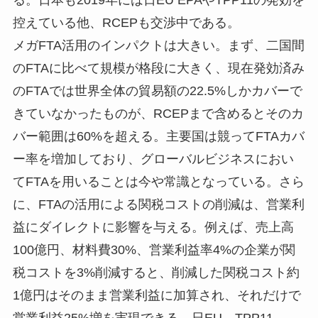
る。日本も2019年には日EU EPAやTPP11の発効を
控えている他、RCEPも交渉中である。
メガFTA活用のインパクトは大きい。まず、二国間
のFTAに比べて規模が格段に大きく、現在発効済み
のFTAでは世界全体の貿易額の22.5%しかカバーで
きていなかったものが、RCEPまで含めるとそのカ
バー範囲は60%を超える。主要国は競ってFTAカバ
ー率を増加しており、グローバルビジネスにおい
てFTAを用いることは今や常識となっている。さら
に、FTAの活用による関税コストの削減は、営業利
益にダイレクトに影響を与える。例えば、売上高
100億円、材料費30%、営業利益率4%の企業が関
税コストを3%削減すると、削減した関税コスト約
1億円はそのまま営業利益に加算され、それだけで