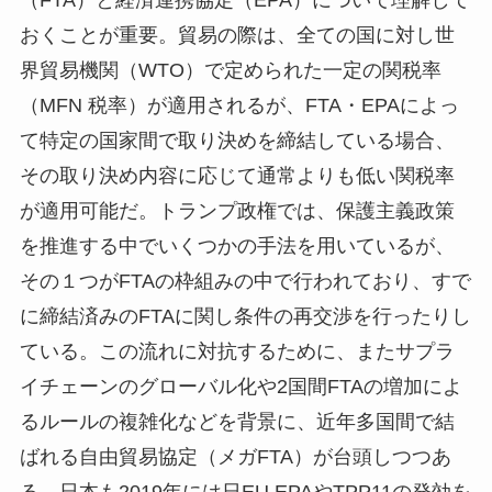
（FTA）と経済連携協定（EPA）について理解して
おくことが重要。貿易の際は、全ての国に対し世
界貿易機関（WTO）で定められた一定の関税率
（MFN 税率）が適用されるが、FTA・EPAによっ
て特定の国家間で取り決めを締結している場合、
その取り決め内容に応じて通常よりも低い関税率
が適用可能だ。トランプ政権では、保護主義政策
を推進する中でいくつかの手法を用いているが、
その１つがFTAの枠組みの中で行われており、すで
に締結済みのFTAに関し条件の再交渉を行ったりし
ている。この流れに対抗するために、またサプラ
イチェーンのグローバル化や2国間FTAの増加によ
るルールの複雑化などを背景に、近年多国間で結
ばれる自由貿易協定（メガFTA）が台頭しつつあ