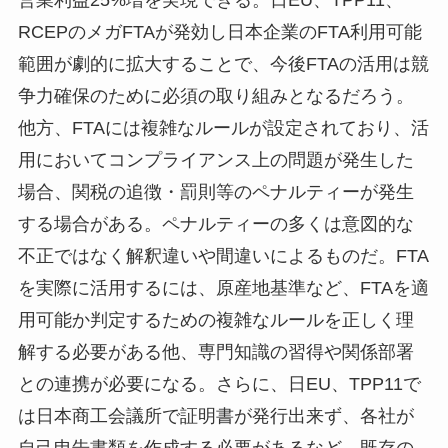
営業利益25%増を実現できる。日EU、TPP11、
RCEPのメガFTAが発効し日本企業のFTA利用可能
範囲が劇的に拡大することで、今後FTAの活用は競
争力確保のために必須の取り組みとなるだろう。
他方、FTAには複雑なルールが設定されており、活
用においてコンプライアンス上の問題が発生した
場合、関税の追徴・罰則等のペナルティーが発生
する場合がある。ペナルティーの多くは意図的な
不正ではなく解釈違いや間違いによるものだ。FTA
を実際に活用するには、原産地基準など、FTAを適
用可能か判定するための複雑なルールを正しく理
解する必要がある他、専門知識の習得や関係部署
との連携が必要になる。さらに、日EU、TPP11で
は日本商工会議所で証明書が発行出来ず、各社が