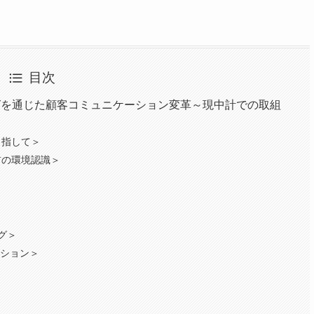
目次
グを通じた顧客コミュニケーション変革～現中計での取組
目指して＞
前の環境認識＞
＞
グ＞
ーション＞