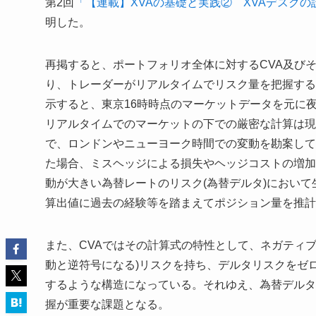
第2回
「【連載】XVAの基礎と実践② XVAデスク
明した。
再掲すると、ポートフォリオ全体に対するCVA及び
り、トレーダーがリアルタイムでリスク量を把握する
示すると、東京16時時点のマーケットデータを元に
リアルタイムでのマーケットの下での厳密な計算は現
で、ロンドンやニューヨーク時間での変動を勘案して
た場合、ミスヘッジによる損失やヘッジコストの増加
動が大きい為替レートのリスク(為替デルタ)において
算出値に過去の経験等を踏まえてポジション量を推計
また、CVAではその計算式の特性として、ネガティ
動と逆符号になる)リスクを持ち、デルタリスクをゼ
するような構造になっている。それゆえ、為替デルタ
握が重要な課題となる。