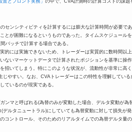
の設置とフロント実務」
の中で、CVA計測時の計算コストの課題
そのセンシティビティを計算するには膨大な計算時間が必要で
ことが困難になるというものであった。タイムスケジュールを
夜間バッチで計算する場合である。
実的には実施できないため、トレーダーは実質的に数時間以上
いないマーケットデータで計算されたポジションを基準に操作
を招いてしまう。特にこのような状況が、流動性が非常に高く
生じやすい。なお、CVAトレーダーはこの特性を理解している
しているのが現実である。
ブガンマと呼ばれる(為替のみが変動した場合、デルタ変動が為
ロ(デルタニュートラル)にしていても為替変動に対して損失が発
のコントロール、そのためのリアルタイムでの為替デルタ量の