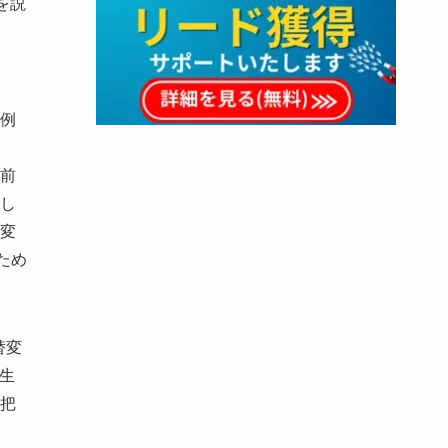
を説
あ
例
前
し
変
ため
替変
生
把