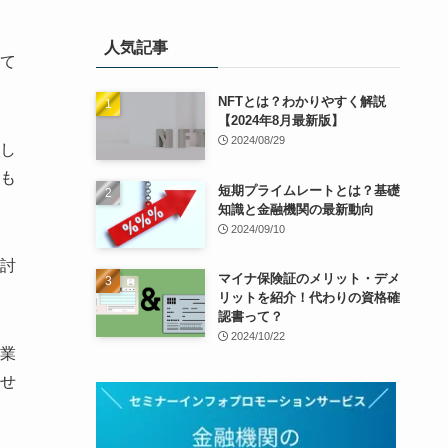
人気記事
て
NFTとは？わかりやすく解説
【2024年8月最新版】
2024/08/29
し
も
短期プライムレートとは？基礎
知識と金融機関の最新動向
2024/09/10
討
マイナ保険証のメリット・デメ
リットを紹介！代わりの資格確
認書って？
2024/10/22
業
せ