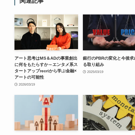
関連記事
アート思考はMS＆ADの事業創出
銀行のPBRの変化と今後求
に何をもたらすか～エンタメ系ス
る取り組み
タートアップrecriから学ぶ金融×
2025/03/19
アートの可能性
2026/03/19