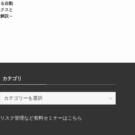
える自動
ィクスと
く解説～
カテゴリ
カ
テ
ゴ
リ
リスク管理など有料セミナーはこちら