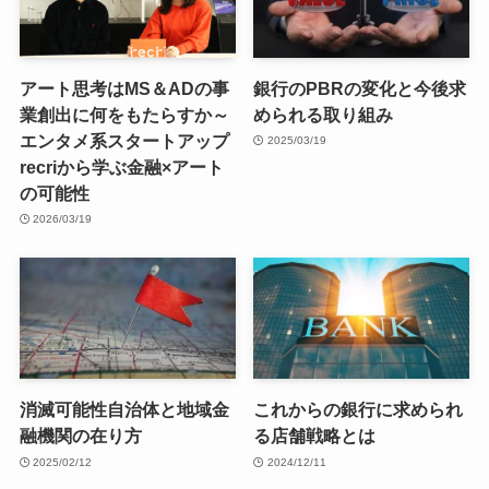
アート思考はMS＆ADの事
銀行のPBRの変化と今後求
業創出に何をもたらすか～
められる取り組み
エンタメ系スタートアップ
2025/03/19
recriから学ぶ金融×アート
の可能性
2026/03/19
消滅可能性自治体と地域金
これからの銀行に求められ
融機関の在り方
る店舗戦略とは
2025/02/12
2024/12/11