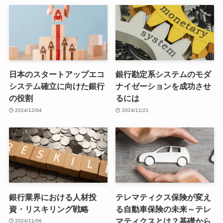
日本のスタートアップエコ
銀行勘定系システムのモダ
システム確立に向けた銀行
ナイゼーションを成功させ
の役割
るには
2024/12/04
2024/11/21
銀行業界における人材投
テレマティクス保険が変え
資・リスキリング戦略
る自動車保険の未来～テレ
マティクスとは？基礎から
2024/11/06