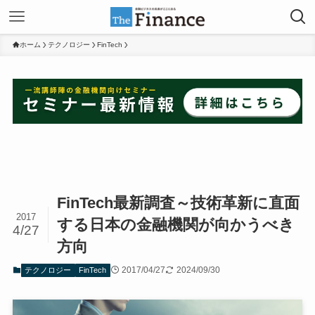
ホーム
テクノロジー
FinTech
FinTech最新調査～技術革新に直面
2017
する日本の金融機関が向かうべき
4/27
方向
2017/04/27
2024/09/30
テクノロジー
FinTech