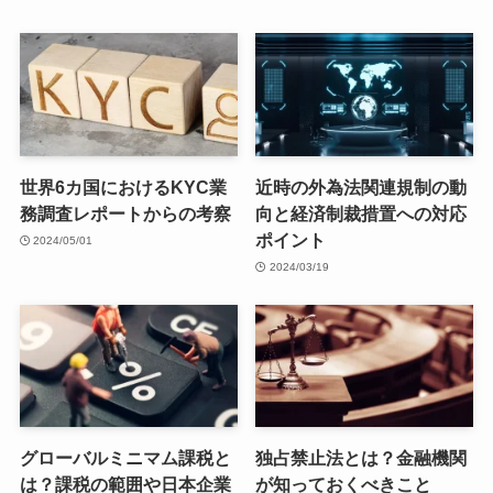
世界6カ国におけるKYC業
近時の外為法関連規制の動
務調査レポートからの考察
向と経済制裁措置への対応
ポイント
2024/05/01
2024/03/19
グローバルミニマム課税と
独占禁止法とは？金融機関
は？課税の範囲や日本企業
が知っておくべきこと