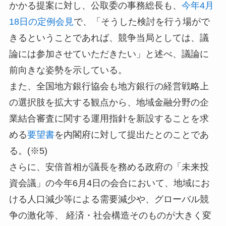
かかる提案に対し、公取委の事務総長も、
今年4月
18日の定例会見
で、「そうした検討を行う場がで
きるということであれば、競争当局としては、議
論には参加させていただきたい」と述べ、議論に
前向きな姿勢を示している。
また、全国地方銀行協会も地方銀行の経営戦略上
の選択肢を拡大する観点から、地域金融分野の企
業結合審査に関する運用指針を新設することを求
める
要望書
を内閣府に対して提出たとのことであ
る。(※5)
さらに、安倍首相が議長を務める政府の「未来投
資会議」の今年6月4日の会合において、地域にお
ける人口減少等による需要減少や、グローバル競
争の激化等、 経済・社会構造そのものが大きく変