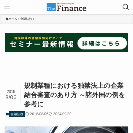
ホーム
金融法務
規制業種における独禁法上の企業
2018
結合審査のあり方 ～諸外国の例を
8/06
参考に
2018/08/06
2024/09/30
金融法務