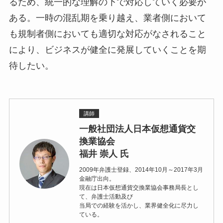
るため、統一的な理解の下で対応していく必要が
ある。一時の混乱期を乗り越え、業者側において
も規制者側においても適切な対応がなされること
により、ビジネスが健全に発展していくことを期
待したい。
講師
一般社団法人日本仮想通貨交
換業協会
福井 崇人 氏
2009年弁護士登録、2014年10月～2017年3月
金融庁出向。
現在は日本仮想通貨交換業協会事務局長とし
て、弁護士活動及び
当局での経験を活かし、業界健全化に尽力し
ている。