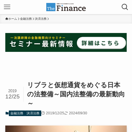
ホーム
金融法務
決済法務
リブラと仮想通貨をめぐる日本
2019
の法整備～国内法整備の最新動向
12/25
～
2019/12/25
2024/09/30
金融法務
決済法務